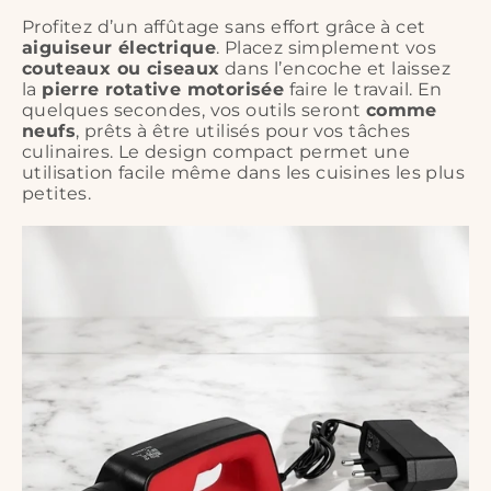
- Poids léger
: Seulement 288g, facile à manipuler et à
transporter
Profitez d’un affûtage sans effort grâce à cet
aiguiseur électrique
. Placez simplement vos
couteaux ou ciseaux
dans l’encoche et laissez
la
pierre rotative motorisée
faire le travail. En
quelques secondes, vos outils seront
comme
neufs
, prêts à être utilisés pour vos tâches
culinaires. Le design compact permet une
utilisation facile même dans les cuisines les plus
petites.