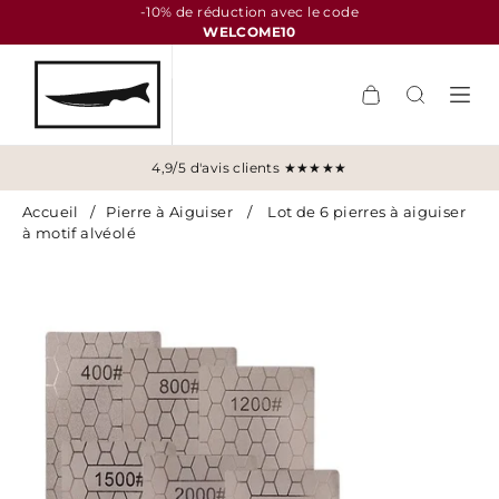
-10% de réduction avec le code
WELCOME10
4,9/5 d'avis clients ★★★★★
Accueil
/
Pierre à Aiguiser
/
Lot de 6 pierres à aiguiser
à motif alvéolé