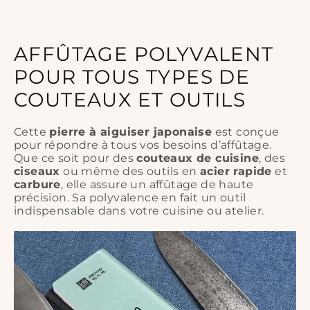
- Surface plate
: garantit un contact constant avec les
couteaux
ou
outils
pour une longue durée
AFFÛTAGE POLYVALENT
- Inclus :
boîte de rangement
avec
base
POUR TOUS TYPES DE
antidérapante
pour un affûtage stable et sécurisé
COUTEAUX ET OUTILS
Cette
pierre à aiguiser japonaise
est conçue
pour répondre à tous vos besoins d’affûtage.
Que ce soit pour des
couteaux de cuisine
, des
ciseaux
ou même des outils en
acier rapide
et
carbure
, elle assure un affûtage de haute
précision. Sa polyvalence en fait un outil
indispensable dans votre cuisine ou atelier.