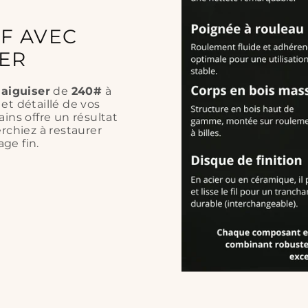
main.
F AVEC
Conseil de
SER
la pierre fa
lame et la 
 aiguiser
de
240#
à
et détaillé de vos
ins offre un résultat
rchiez à restaurer
ge fin.