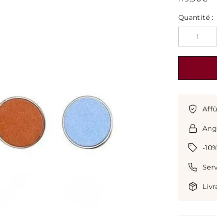
Γ
Quantité :
Affû
Angl
-10
Serv
Livr