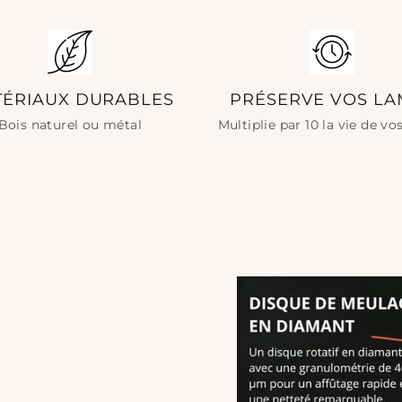
l’inclinais
•
15°
pour u
•
20°
pour u
TÉRIAUX DURABLES
PRÉSERVE VOS LA
3. Commen
Bois naturel ou métal
Multiplie par 10 la vie de v
Passez la 
talon jusqu
imperfecti
4. Finitio
Refaites l
1000. Envir
polir la la
5. Nettoye
Rincez la l
votre aigu