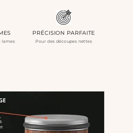
on selon vos besoins :
n tranchant fin et précis
n tranchant plus solide et durable
MES
PRÉCISION PARFAITE
cez par le grain 400
os lames
Pour des découpes nettes
lame dix fois de chaque côté, en partant du
’à la pointe. Cette étape élimine les
ons et redonne du mordant au fil.
n avec le grain 1000
es mêmes gestes dans la fente dédiée au grain
on six passages légers suffisent pour lisser et
me jusqu’à obtenir un tranchant miroir.
z et rangez votre matériel
ame à l’eau claire, essuyez-la bien, puis rangez
iseur dans un tiroir ou un placard à portée de