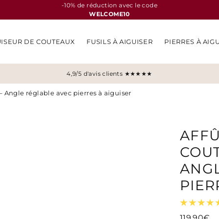
-10% de réduction avec le code
WELCOME10
UISEUR DE COUTEAUX
FUSILS À AIGUISER
PIERRES À AIG
4,9/5 d'avis clients ★★★★★
 Angle réglable avec pierres à aiguiser
AFFÛ
COUT
ANGL
PIER
119,90€