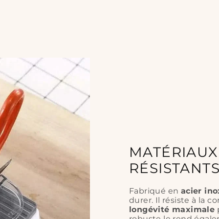
MATÉRIAUX
RÉSISTANT
Fabriqué en
acier in
durer. Il résiste à la 
longévité maximale
p
robuste le rend éga