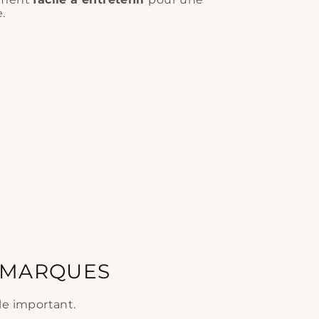
.
S MARQUES
le important.