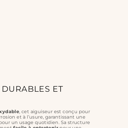
 DURABLES ET
S
oxydable
, cet aiguiseur est conçu pour
corrosion et à l’usure, garantissant une
our un usage quotidien. Sa structure
lement
facile à entretenir
pour une