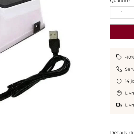
Γ
Quantité :
-10
Serv
14 j
Livr
Livr
Détails d