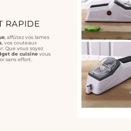
T RAPIDE
ue
, affûtez vos lames
s
, vos couteaux
ur. Que vous soyez
get de cuisine
vous
i sans effort.