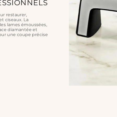
ESSIONNELS
ur restaurer,
et ciseaux. La
 les lames émoussées,
face diamantée et
pour une coupe précise