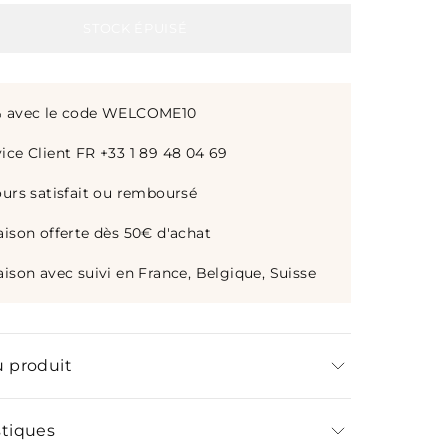
STOCK ÉPUISÉ
% avec le code WELCOME10
ice Client FR +33 1 89 48 04 69
ours satisfait ou remboursé
aison offerte dès 50€ d'achat
aison avec suivi en France, Belgique, Suisse
u produit
 couteaux toujours affûtés et prêts à
ec cet aiguiseur 4-en-1 polyvalent. Très facile à
stiques