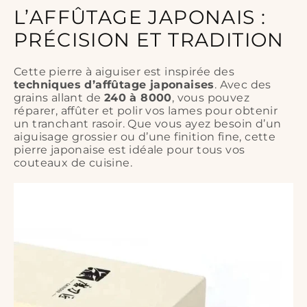
L’AFFÛTAGE JAPONAIS :
- Double face pour un aiguisage rapide et une finition
lisse.
PRÉCISION ET TRADITION
- Base antidérapante
en gel de silice pour une
sécurité accrue.
Cette pierre à aiguiser est inspirée des
techniques d’affûtage japonaises
. Avec des
grains allant de
240 à 8000
, vous pouvez
- À utiliser avec de l’eau pour une performance
réparer, affûter et polir vos lames pour obtenir
optimale.
un tranchant rasoir. Que vous ayez besoin d’un
aiguisage grossier ou d’une finition fine, cette
pierre japonaise est idéale pour tous vos
couteaux de cuisine.